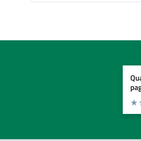
Qua
pa
Valuta 
Valut
V