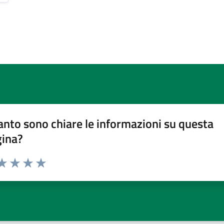
nto sono chiare le informazioni su questa
gina?
da 1 a 5 stelle la pagina
a 1 stelle su 5
aluta 2 stelle su 5
Valuta 3 stelle su 5
Valuta 4 stelle su 5
Valuta 5 stelle su 5