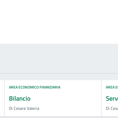
izia
AREA ECONOMICO FINANZIARIA
AREA E
Bilancio
Serv
Di Cesare Valeria
Di Ces