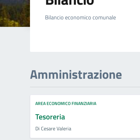
Dettagli della not
Bilancio economico comunale
Amministrazione
AREA ECONOMICO FINANZIARIA
Tesoreria
Di Cesare Valeria