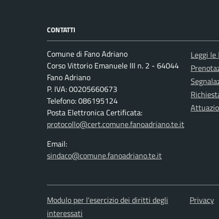
CONTATTI
Comune di Fano Adriano
Leggi le
Corso Vittorio Emanuele III n. 2 - 64044
Prenota
Fano Adriano
Segnalaz
P. IVA: 00205660673
Richiest
Telefono: 086195124
Attuazi
Posta Elettronica Certificata:
protocollo@cert.comune.fanoadriano.te.it
Email:
sindaco@comune.fanoadriano.te.it
Modulo per l'esercizio dei diritti degli
Privacy
interessati