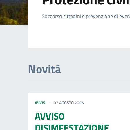
Dettagli della not
Soccorso cittadini e prevenzione di eve
Novità
AVVISI
07 AGOSTO 2026
AVVISO
DISIMFESTAZIONE