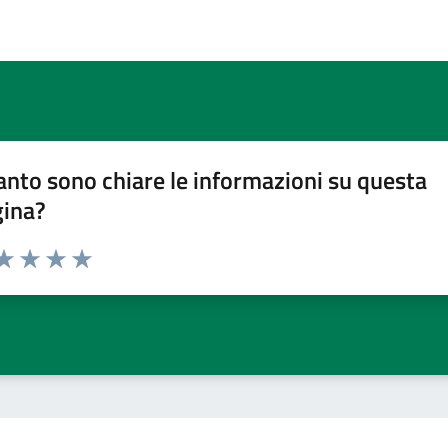
nto sono chiare le informazioni su questa
gina?
da 1 a 5 stelle la pagina
a 1 stelle su 5
aluta 2 stelle su 5
Valuta 3 stelle su 5
Valuta 4 stelle su 5
Valuta 5 stelle su 5