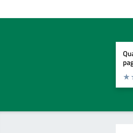
Qua
pa
Valuta 
Valut
V