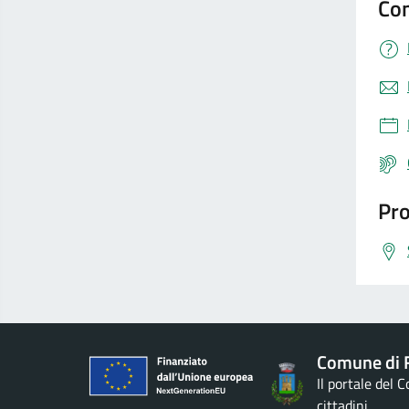
Con
Pro
Comune di 
Il portale del 
cittadini.