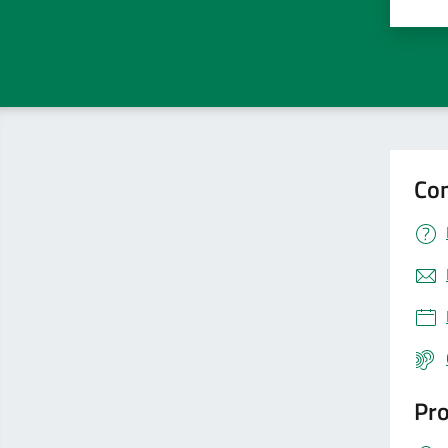
Valut
V
Con
Pro