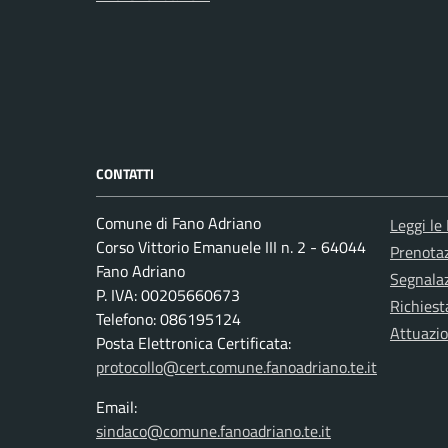
CONTATTI
Comune di Fano Adriano
Leggi le
Corso Vittorio Emanuele III n. 2 - 64044
Prenota
Fano Adriano
Segnalaz
P. IVA: 00205660673
Richiest
Telefono: 086195124
Attuazi
Posta Elettronica Certificata:
protocollo@cert.comune.fanoadriano.te.it
Email:
sindaco@comune.fanoadriano.te.it