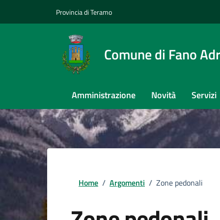
Provincia di Teramo
Comune di Fano Adr
Amministrazione
Novità
Servizi
Home
/
Argomenti
/
Zone pedonali
Zone pedonali