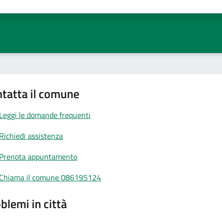
a 1 stelle su 5
aluta 2 stelle su 5
Valuta 3 stelle su 5
Valuta 4 stelle su 5
Valuta 5 stelle su 5
tatta il comune
Leggi le domande frequenti
Richiedi assistenza
Prenota appuntamento
Chiama il comune 086195124
blemi in città