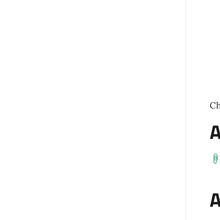
Ch
A
A