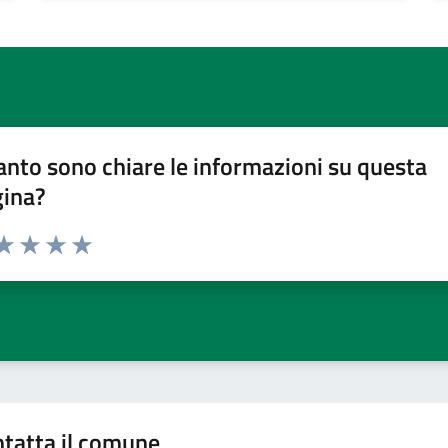
nto sono chiare le informazioni su questa
gina?
da 1 a 5 stelle la pagina
a 1 stelle su 5
aluta 2 stelle su 5
Valuta 3 stelle su 5
Valuta 4 stelle su 5
Valuta 5 stelle su 5
tatta il comune