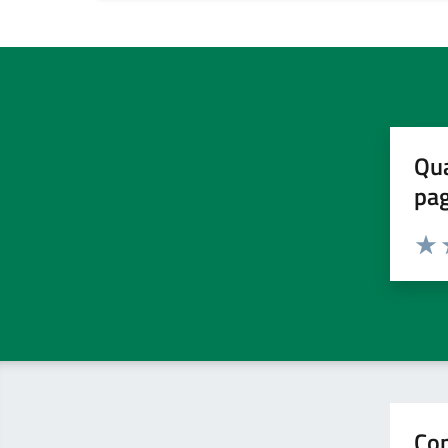
Qua
pa
Valuta 
Valut
V
Con