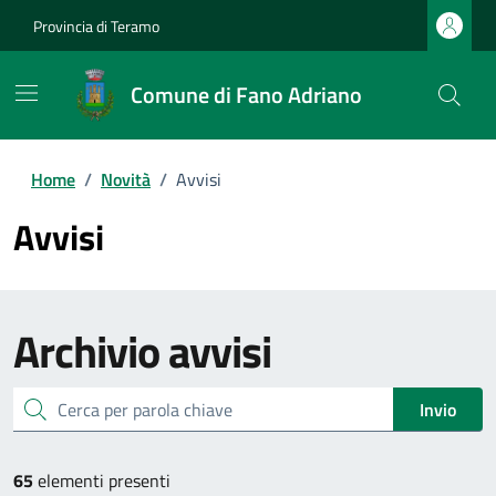
Provincia di Teramo
Comune di Fano Adriano
Home
/
Novità
/
Avvisi
Avvisi
Archivio
avvisi
cerca
Invio
65
elementi presenti