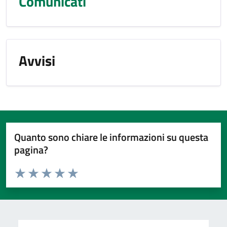
Comunicati
Avvisi
Quanto sono chiare le informazioni su questa
pagina?
Valuta da 1 a 5 stelle la pagina
Valuta 1 stelle su 5
Valuta 2 stelle su 5
Valuta 3 stelle su 5
Valuta 4 stelle su 5
Valuta 5 stelle su 5