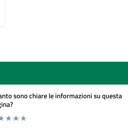
nto sono chiare le informazioni su questa
gina?
da 1 a 5 stelle la pagina
a 1 stelle su 5
aluta 2 stelle su 5
Valuta 3 stelle su 5
Valuta 4 stelle su 5
Valuta 5 stelle su 5