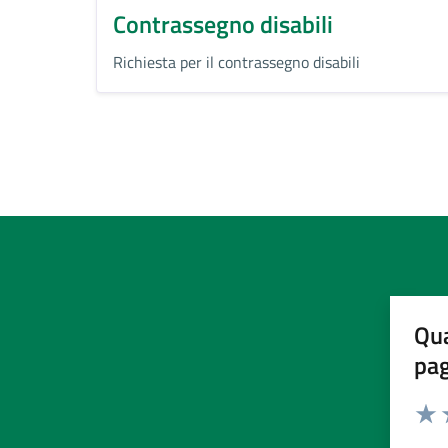
Contrassegno disabili
Richiesta per il contrassegno disabili
Qua
pa
Valuta 
Valut
V