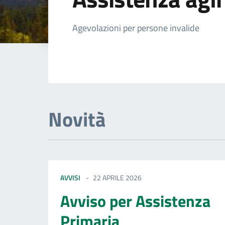
Dettagli della not
Agevolazioni per persone invalide
Novità
AVVISI
22 APRILE 2026
Avviso per Assistenza
Primaria