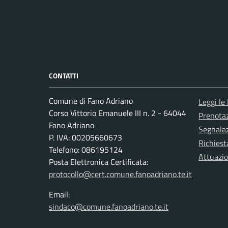
CONTATTI
Comune di Fano Adriano
Leggi le
Corso Vittorio Emanuele III n. 2 - 64044
Prenota
Fano Adriano
Segnalaz
P. IVA: 00205660673
Richiest
Telefono: 086195124
Attuazi
Posta Elettronica Certificata:
protocollo@cert.comune.fanoadriano.te.it
Email:
sindaco@comune.fanoadriano.te.it