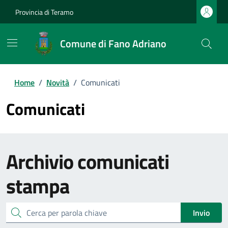
Provincia di Teramo
Comune di Fano Adriano
Home
/
Novità
/
Comunicati
Comunicati
Archivio
comunicati
stampa
cerca
Invio