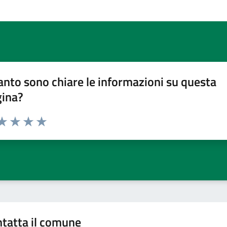
nto sono chiare le informazioni su questa
gina?
da 1 a 5 stelle la pagina
a 1 stelle su 5
aluta 2 stelle su 5
Valuta 3 stelle su 5
Valuta 4 stelle su 5
Valuta 5 stelle su 5
tatta il comune