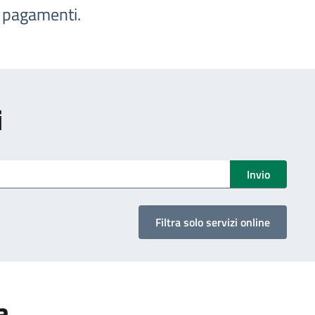
e pagamenti.
i
Invio
Filtra solo servizi online
a