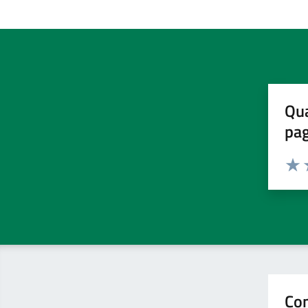
Qua
pa
Valuta 
Valut
V
Con