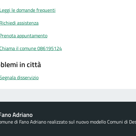
Leggi le domande frequenti
Richiedi assistenza
Prenota appuntamento
Chiama il comune 086195124
blemi in città
Segnala disservizio
Fano Adriano
Comune di Fano Adriano realizzato sul nuovo modello Comuni di Desig