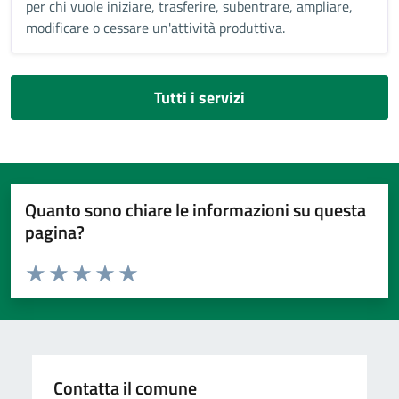
per chi vuole iniziare, trasferire, subentrare, ampliare,
modificare o cessare un'attività produttiva.
Tutti i servizi
Quanto sono chiare le informazioni su questa
pagina?
Valuta da 1 a 5 stelle la pagina
Valuta 1 stelle su 5
Valuta 2 stelle su 5
Valuta 3 stelle su 5
Valuta 4 stelle su 5
Valuta 5 stelle su 5
Contatta il comune