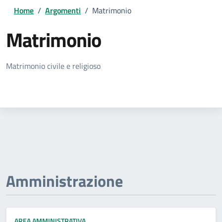
Home
/
Argomenti
/
Matrimonio
Matrimonio
Dettagli della notizia
Matrimonio civile e religioso
Amministrazione
AREA AMMINISTRATIVA