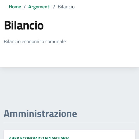
Home
/
Argomenti
/
Bilancio
Bilancio
Dettagli della notizia
Bilancio economico comunale
Amministrazione
AREA ECONOMICO FINANZIARIA