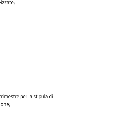
izzate;
trimestre per la stipula di
ione;