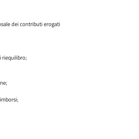
ale dei contributi erogati
 riequilibro;
one;
imborsi;