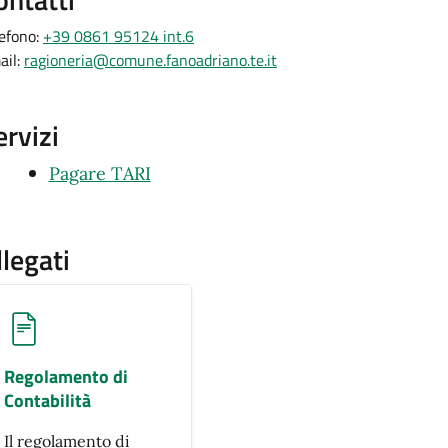
lefono:
+39 0861 95124 int.6
ail:
ragioneria@comune.fanoadriano.te.it
ervizi
Pagare TARI
llegati
Regolamento di
Contabilità
Il regolamento di