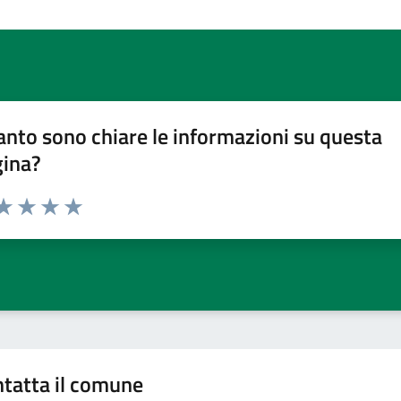
nto sono chiare le informazioni su questa
gina?
da 1 a 5 stelle la pagina
a 1 stelle su 5
aluta 2 stelle su 5
Valuta 3 stelle su 5
Valuta 4 stelle su 5
Valuta 5 stelle su 5
tatta il comune