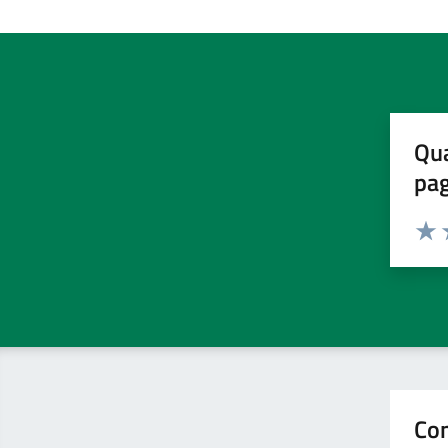
Qua
pa
Valuta 
Valut
V
Con