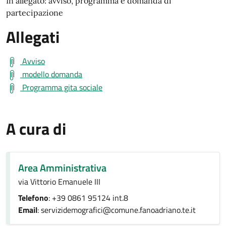
In allegato: avviso, programma e domanda di
partecipazione
Allegati
Avviso
modello domanda
Programma gita sociale
A cura di
Area Amministrativa
via Vittorio Emanuele III
Telefono
: +39 0861 95124 int.8
Email
: servizidemografici@comune.fanoadriano.te.it