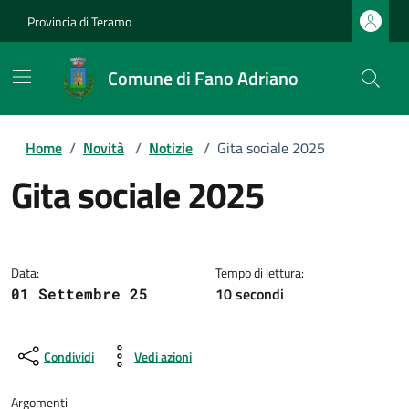
Provincia di Teramo
Comune di Fano Adriano
Home
/
Novità
/
Notizie
/
Gita sociale 2025
Gita sociale 2025
Dettagli della notizia
Data:
Tempo di lettura:
10 secondi
01 Settembre 25
Condividi
Vedi azioni
Argomenti