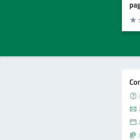
pa
Valuta 
Valut
V
Con