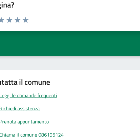
gina?
da 1 a 5 stelle la pagina
a 1 stelle su 5
aluta 2 stelle su 5
Valuta 3 stelle su 5
Valuta 4 stelle su 5
Valuta 5 stelle su 5
tatta il comune
Leggi le domande frequenti
Richiedi assistenza
Prenota appuntamento
Chiama il comune 086195124