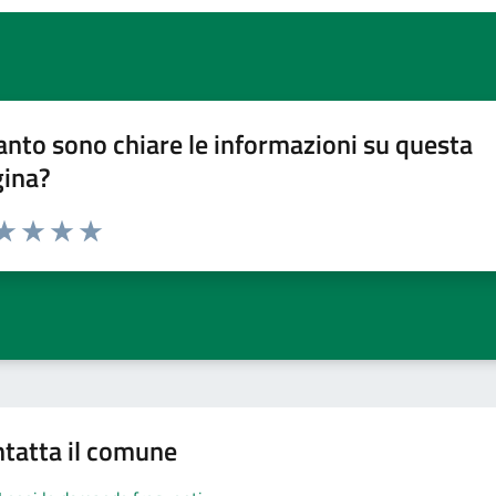
nto sono chiare le informazioni su questa
gina?
da 1 a 5 stelle la pagina
a 1 stelle su 5
aluta 2 stelle su 5
Valuta 3 stelle su 5
Valuta 4 stelle su 5
Valuta 5 stelle su 5
tatta il comune