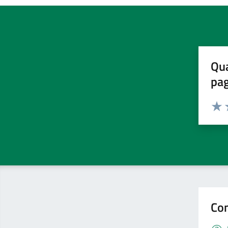
Qua
pa
Valuta 
Valut
V
Con