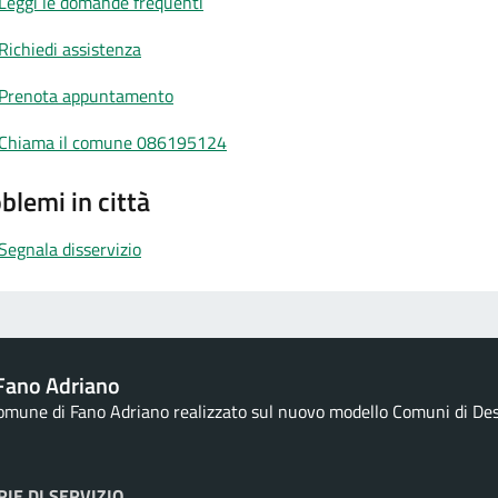
Leggi le domande frequenti
Richiedi assistenza
Prenota appuntamento
Chiama il comune 086195124
blemi in città
Segnala disservizio
Fano Adriano
Comune di Fano Adriano realizzato sul nuovo modello Comuni di Desig
IE DI SERVIZIO