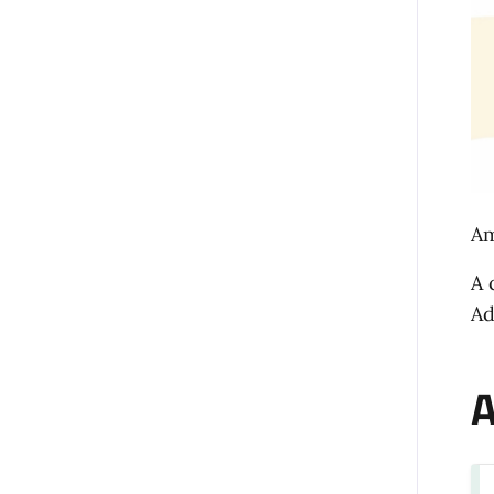
Am
A 
Ad
A