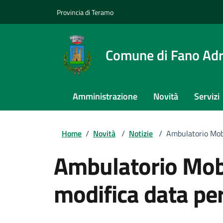
Provincia di Teramo
Comune di Fano Adr
Amministrazione
Novità
Servizi
Home
/
Novità
/
Notizie
/
Ambulatorio Mobi
Ambulatorio Mobi
modifica data pe