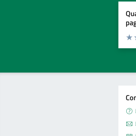
Qua
pa
Valuta 
Valut
V
Con