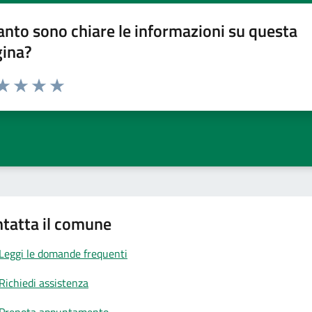
nto sono chiare le informazioni su questa
gina?
da 1 a 5 stelle la pagina
a 1 stelle su 5
aluta 2 stelle su 5
Valuta 3 stelle su 5
Valuta 4 stelle su 5
Valuta 5 stelle su 5
tatta il comune
Leggi le domande frequenti
Richiedi assistenza
Prenota appuntamento