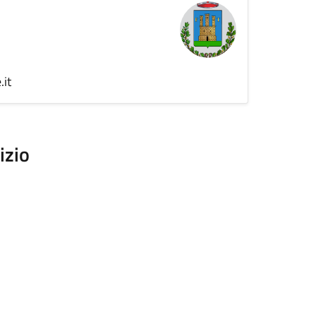
.it
izio