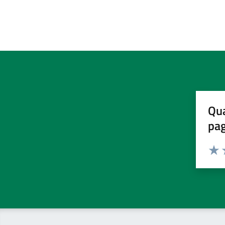
Qua
pa
Valuta 
Valut
V