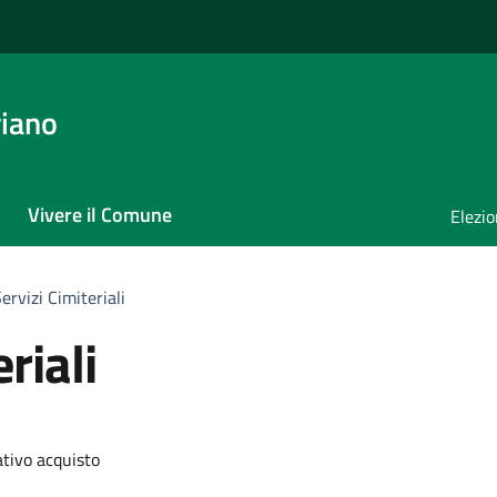
iano
Vivere il Comune
Elezio
ervizi Cimiteriali
riali
ativo acquisto