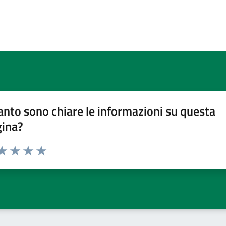
nto sono chiare le informazioni su questa
gina?
da 1 a 5 stelle la pagina
a 1 stelle su 5
aluta 2 stelle su 5
Valuta 3 stelle su 5
Valuta 4 stelle su 5
Valuta 5 stelle su 5