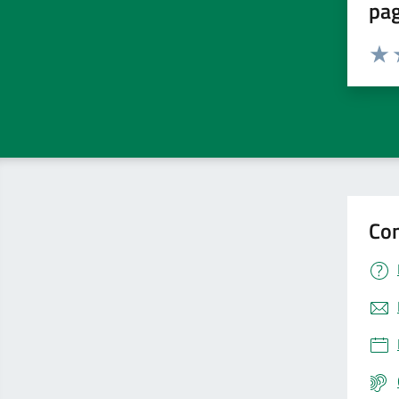
pa
Valuta 
Valut
V
Con