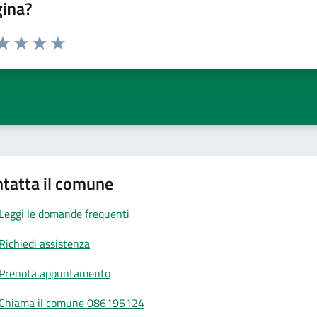
gina?
da 1 a 5 stelle la pagina
a 1 stelle su 5
aluta 2 stelle su 5
Valuta 3 stelle su 5
Valuta 4 stelle su 5
Valuta 5 stelle su 5
tatta il comune
Leggi le domande frequenti
Richiedi assistenza
Prenota appuntamento
Chiama il comune 086195124