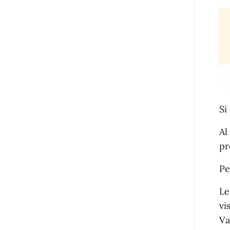
Si
Al
pr
Pe
Le
vi
Va