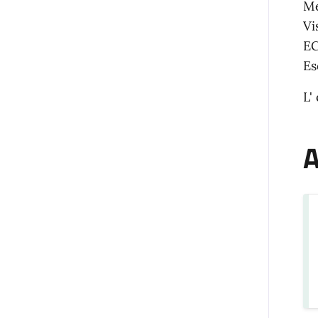
Me
Vi
EC
Es
L'
A